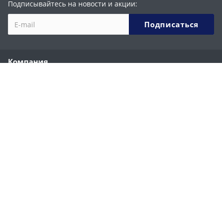
Подписывайтесь на новости и акции:
Компания
О компании
История
Партнеры
Сотрудники
Реквизиты
Каталог
Ручные строительные фены
Ручные сварочные экструдеры
Сварочные автоматы
Запчасти к аппаратам WELDY