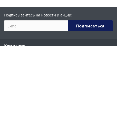
Подписывайтесь на новости и акции:
Компания
О компании
История
Партнеры
Сотрудники
Реквизиты
Каталог
Ручные строительные фены
Ручные сварочные экструдеры