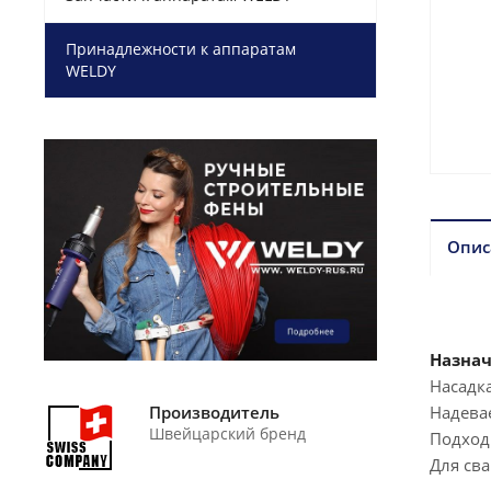
Принадлежности к аппаратам
WELDY
Опис
Назнач
Насадка
Производитель
Надева
Швейцарский бренд
Подходи
Для св