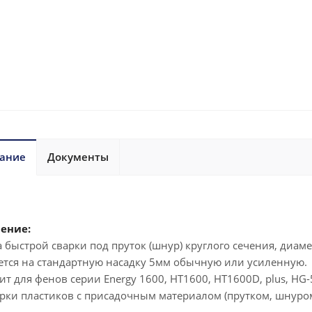
ание
Документы
ение:
 быстрой сварки под пруток (шнур) круглого сечения, диам
ется на стандартную насадку 5мм обычную или усиленную.
т для фенов серии Energy 1600, HT1600, HT1600D, plus, HG-
арки пластиков с присадочным материалом (прутком, шнуро