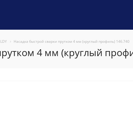
ELDY
Насадка быстрой сварки прутком 4 мм (круглый профиль) 146.740
рутком 4 мм (круглый профи