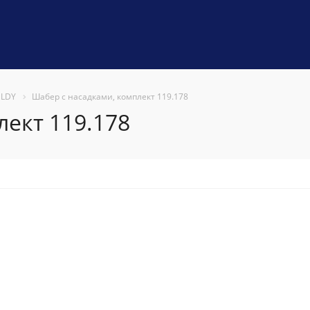
ELDY
Шабер с насадками, комплект 119.178
лект 119.178