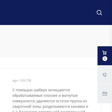
0
Арт.
119.178
С помощью шабера зачищаются
обрабатываемые плоские и вогнутые
поверхности, удаляются остатки прутка из
сварочной зоны, разделываются канавки и
т.д. Благодаря деревянной лакированной