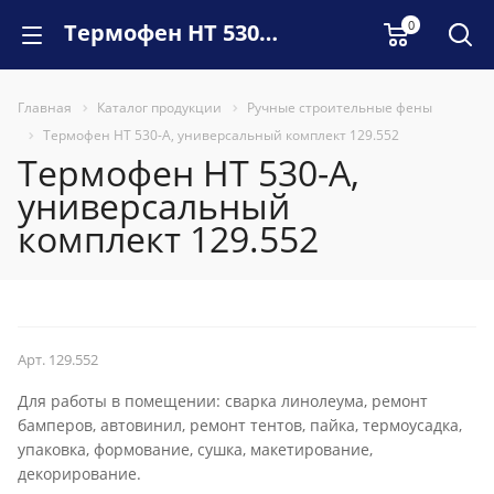
0
Термофен HT 530-A, универсальный комплект 129.552
Главная
Каталог продукции
Ручные строительные фены
Термофен HT 530-A, универсальный комплект 129.552
Термофен HT 530-A,
универсальный
комплект 129.552
НОВИНКА
Арт.
129.552
Для работы в помещении: сварка линолеума, ремонт
бамперов, автовинил, ремонт тентов, пайка, термоусадка,
упаковка, формование, сушка, макетирование,
декорирование.