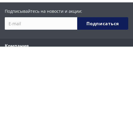
Подписывайтесь на новости и акции:
Компания
О компании
История
Партнеры
Сотрудники
Реквизиты
Каталог
Ручные строительные фены
Ручные сварочные экструдеры
Сварочные автоматы