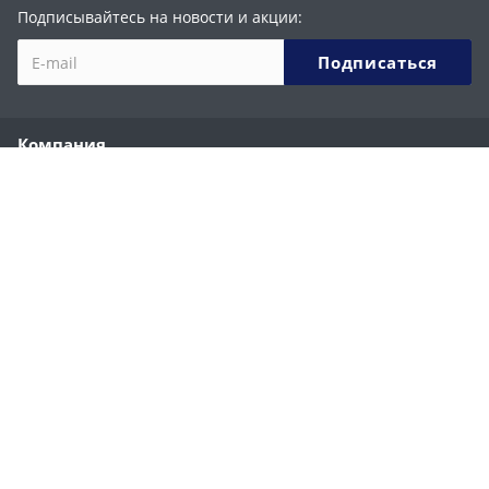
Подписывайтесь на новости и акции:
Компания
О компании
История
Партнеры
Сотрудники
Реквизиты
Каталог
Ручные строительные фены
Ручные сварочные экструдеры
Сварочные автоматы
Запчасти к аппаратам WELDY