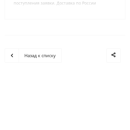
поступления заявки. Доставка по России
осуществляется одной из транспортных компаний
(на выбор) в соответствии с графиком отправки.
Назад к списку